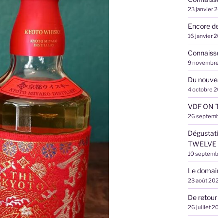
23 janvier 
Encore de
16 janvier 
Connaisse
9 novembr
Du nouvea
4 octobre 
VDF ON T
26 septem
Dégustat
TWELVE
10 septemb
Le domai
23 août 20
De retour
26 juillet 2