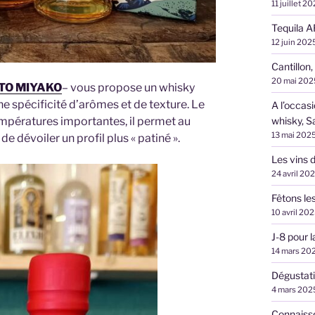
11 juillet 2
Tequila A
12 juin 202
Cantillon,
20 mai 202
TO MIYAKO
– vous propose un whisky
e spécificité d’arômes et de texture. Le
A l’occas
whisky, S
empératures importantes, il permet au
13 mai 202
e dévoiler un profil plus « patiné ».
Les vins d
24 avril 20
Fêtons le
10 avril 20
J-8 pour 
14 mars 20
Dégustati
4 mars 202
Connaiss