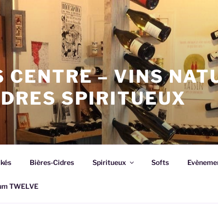
 CENTRE – VINS NAT
IDRES SPIRITUEUX
akés
Bières-Cidres
Spiritueux
Softs
Evèneme
rhum TWELVE