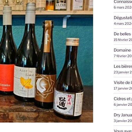
Connaiss
6 mars 202
Dégustati
4 mars 202
De belles
15 février 
Domaine 
7 février 2
Les bière
23 janvier 
Visite de
17 janvier 
Cidres et 
6 janvier 2
Dry Janua
3 janvier 2
Vous avez 