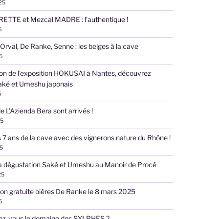
025
RETTE et Mezcal MADRE : l’authentique !
5
 Orval, De Ranke, Senne : les belges à la cave
5
ion de l’exposition HOKUSAI à Nantes, découvrez
aké et Umeshu japonais
5
e L’Azienda Bera sont arrivés !
25
s 7 ans de la cave avec des vignerons nature du Rhône !
25
la dégustation Saké et Umeshu au Manoir de Procé
25
on gratuite bières De Ranke le 8 mars 2025
5
ez-vous le domaine des SYLPHES ?