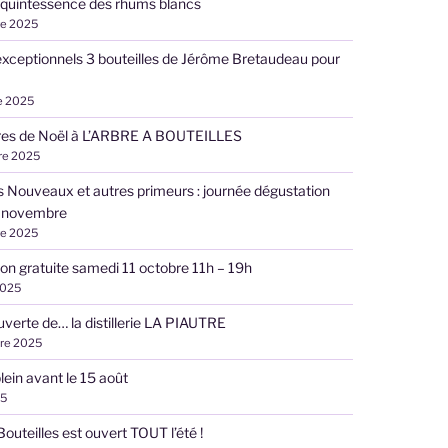
 quintessence des rhums blancs
re 2025
exceptionnels 3 bouteilles de Jérôme Bretaudeau pour
e 2025
ires de Noël à L’ARBRE A BOUTEILLES
re 2025
s Nouveaux et autres primeurs : journée dégustation
 novembre
re 2025
on gratuite samedi 11 octobre 11h – 19h
2025
uverte de… la distillerie LA PIAUTRE
re 2025
plein avant le 15 août
25
Bouteilles est ouvert TOUT l’été !