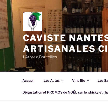
Aller
au
contenu
principal
CAVISTE NANTES
ARTISANALES C
L'Arbre à Bouteilles
Accueil
Les Actus
Vins Bio
Les S
Dégustation et PROMOS de NOËL sur le whisky et 