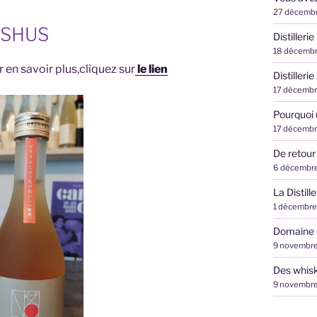
27 décemb
ESHUS
Distilleri
18 décemb
en savoir plus,cliquez sur
le lien
Distilleri
17 décemb
Pourquoi
17 décemb
De retour
6 décembr
La Distil
1 décembre
Domaine d
9 novembr
Des whisk
9 novembr