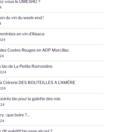
ez-vous le UMESHU ?
4
on du vin du week-end !
4
 rentrées en vin d’Alsace
2024
des Costes Rouges en AOP Marcillac
024
s bio de La Petite Ramonière
2024
 la Cidrerie DES BOUTEILLES A L’AMÈRE
2024
poirés bio pour la galette des rois
024
ry : que boire ?…
024
dit apéritif bio sans alcool ?…