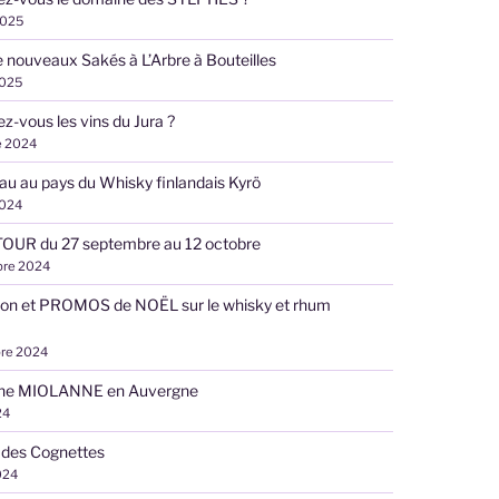
2025
 nouveaux Sakés à L’Arbre à Bouteilles
2025
z-vous les vins du Jura ?
e 2024
u au pays du Whisky finlandais Kyrö
2024
OUR du 27 septembre au 12 octobre
bre 2024
ion et PROMOS de NOËL sur le whisky et rhum
re 2024
ne MIOLANNE en Auvergne
24
 des Cognettes
024