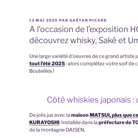
PUBLIÉ
13 MAI 2025
PAR
GAËTAN PICARD
LE
A l’occasion de l’exposition
découvrez whisky, Saké et U
Une large variété d’oeuvres de ce grand artiste
tout l’été 2025
: alors complétez votre soif de
Bouteilles !
Côté whiskies japonais 
De jolis jus avec la
maison
MATSUI, plus que cent
KURAYOSHI
. Installée dans la
préfecture de T
de la montagne DAISEN.