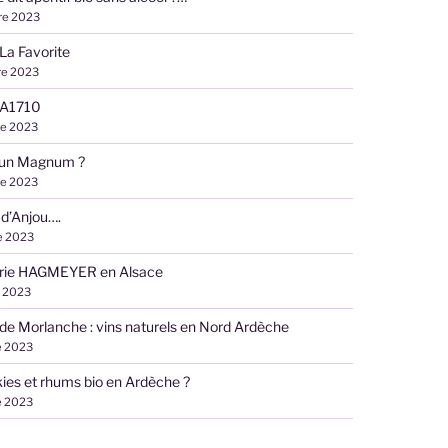
re 2023
e La Favorite
re 2023
e A1710
re 2023
 un Magnum ?
re 2023
 d’Anjou….
e 2023
lerie HAGMEYER en Alsace
 2023
e Morlanche : vins naturels en Nord Ardèche
e 2023
ies et rhums bio en Ardèche ?
e 2023