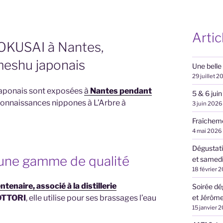
Artic
 HOKUSAI à Nantes,
meshu japonais
Une belle
29 juillet 2
 japonais sont exposées
à
Nantes pendant
5 & 6 jui
 connaissances nippones à L’Arbre à
3 juin 2026
Fraîcheme
4 mai 2026
Dégustat
: une gamme de qualité
et samedi 
18 février 
enaire, associé à la distillerie
Soirée dé
et Jérôme
OTTORI
, elle utilise pour ses brassages l’eau
15 janvier 