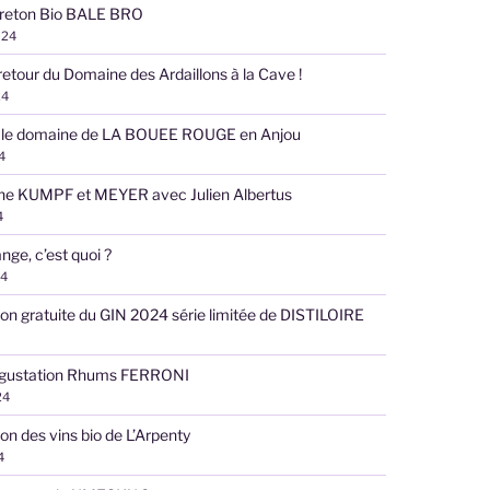
reton Bio BALE BRO
024
retour du Domaine des Ardaillons à la Cave !
24
 le domaine de LA BOUEE ROUGE en Anjou
4
ne KUMPF et MEYER avec Julien Albertus
4
nge, c’est quoi ?
24
on gratuite du GIN 2024 série limitée de DISTILOIRE
égustation Rhums FERRONI
24
on des vins bio de L’Arpenty
4