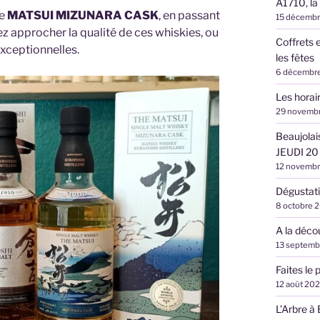
A1710, la
de
MATSUI MIZUNARA CASK
, en passant
15 décemb
ez approcher la qualité de ces whiskies, ou
Coffrets 
exceptionnelles.
les fêtes
6 décembr
Les hora
29 novemb
Beaujolai
JEUDI 20
12 novemb
Dégustati
8 octobre 
A la déco
13 septemb
Faites le 
12 août 20
L’Arbre à 