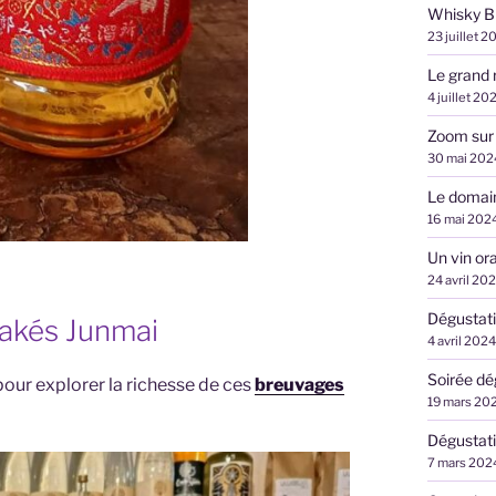
Whisky B
23 juillet 2
Le grand 
4 juillet 20
Zoom sur
30 mai 202
Le domai
16 mai 202
Un vin ora
24 avril 20
Dégustati
Sakés Junmai
4 avril 2024
Soirée d
 pour explorer la richesse de ces
breuvages
19 mars 20
Dégustati
7 mars 202