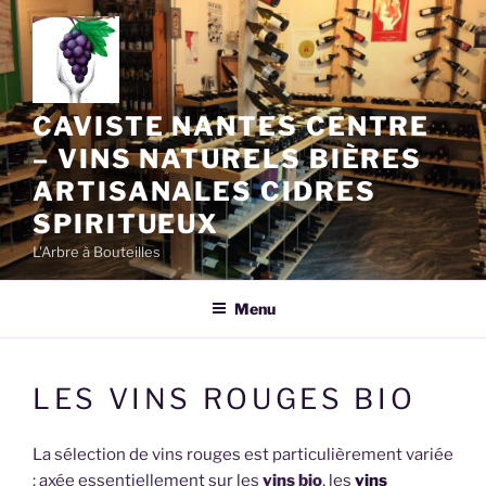
Aller
au
contenu
principal
CAVISTE NANTES CENTRE
– VINS NATURELS BIÈRES
ARTISANALES CIDRES
SPIRITUEUX
L'Arbre à Bouteilles
Menu
LES VINS ROUGES BIO
La sélection de vins rouges est particulièrement variée
: axée essentiellement sur les
vins bio
, les
vins