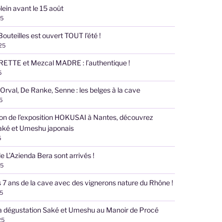
plein avant le 15 août
25
Bouteilles est ouvert TOUT l’été !
025
RETTE et Mezcal MADRE : l’authentique !
5
 Orval, De Ranke, Senne : les belges à la cave
5
ion de l’exposition HOKUSAI à Nantes, découvrez
aké et Umeshu japonais
5
e L’Azienda Bera sont arrivés !
25
s 7 ans de la cave avec des vignerons nature du Rhône !
25
la dégustation Saké et Umeshu au Manoir de Procé
25