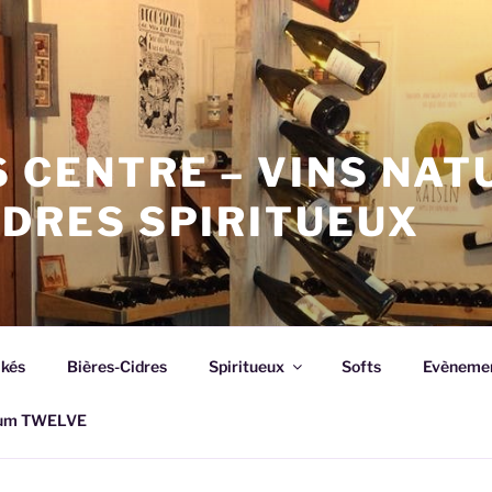
 CENTRE – VINS NAT
IDRES SPIRITUEUX
akés
Bières-Cidres
Spiritueux
Softs
Evèneme
rhum TWELVE