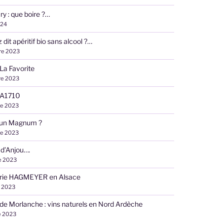
ry : que boire ?…
024
dit apéritif bio sans alcool ?…
re 2023
e La Favorite
re 2023
e A1710
re 2023
 un Magnum ?
re 2023
 d’Anjou….
e 2023
lerie HAGMEYER en Alsace
 2023
e Morlanche : vins naturels en Nord Ardèche
e 2023