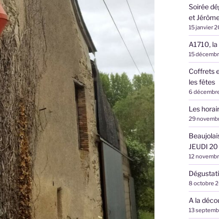
Soirée dé
et Jérôme
15 janvier 
A1710, la
15 décemb
Coffrets 
les fêtes
6 décembr
Les hora
29 novemb
Beaujolai
JEUDI 20
12 novemb
Dégustati
8 octobre 
A la déco
13 septemb