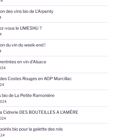
24
on des vins bio de L’Arpenty
4
ez-vous le UMESHU ?
4
on du vin du week-end !
4
 rentrées en vin d’Alsace
2024
des Costes Rouges en AOP Marcillac
024
s bio de La Petite Ramonière
2024
 la Cidrerie DES BOUTEILLES A L’AMÈRE
2024
poirés bio pour la galette des rois
024