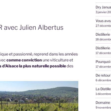
Dry Janua
3 janvier 2
Vous avez 
avec Julien Albertus
27 décemb
Distilleri
18 décemb
Distilleri
17 décemb
que et passionné, reprend dans les années
avec
comme conviction
une viticulture et
Pourquoi
s d’Alsace la plus naturelle possible
des
17 décemb
De retour
6 décembr
La Distil
1 décembre
Domaine d
9 novembr