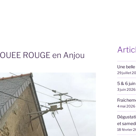
Artic
 BOUEE ROUGE en Anjou
Une belle
29 juillet 2
5 & 6 jui
3 juin 2026
Fraîcheme
4 mai 2026
Dégustat
et samedi 
18 février 