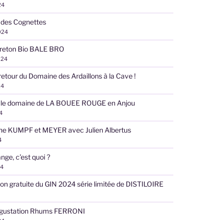
24
 des Cognettes
024
reton Bio BALE BRO
024
retour du Domaine des Ardaillons à la Cave !
24
 le domaine de LA BOUEE ROUGE en Anjou
4
ne KUMPF et MEYER avec Julien Albertus
4
nge, c’est quoi ?
24
on gratuite du GIN 2024 série limitée de DISTILOIRE
égustation Rhums FERRONI