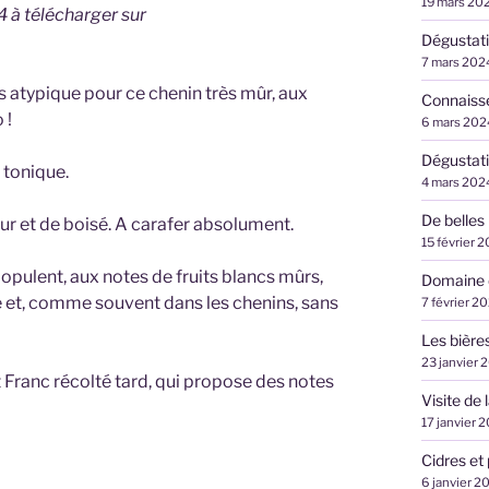
19 mars 20
 à télécharger sur
Dégustati
7 mars 202
s atypique pour ce chenin très mûr, aux
Connaiss
 !
6 mars 202
Dégustati
 tonique.
4 mars 202
De belles
ur et de boisé. A carafer absolument.
15 février 
 opulent, aux notes de fruits blancs mûrs,
Domaine 
 et, comme souvent dans les chenins, sans
7 février 2
Les bière
23 janvier 
 Franc récolté tard, qui propose des notes
Visite de
17 janvier 
Cidres et 
6 janvier 2