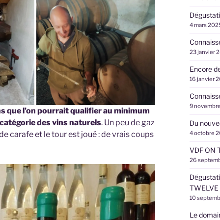
Dégustati
4 mars 202
Connaiss
23 janvier 
Encore de
16 janvier 
Connaisse
9 novembr
s que l’on pourrait qualifier au minimum
 catégorie des vins naturels
. Un peu de gaz
Du nouvea
4 octobre 
de carafe et le tour est joué : de vrais coups
VDF ON T
26 septem
Dégustat
TWELVE
10 septemb
Le domai