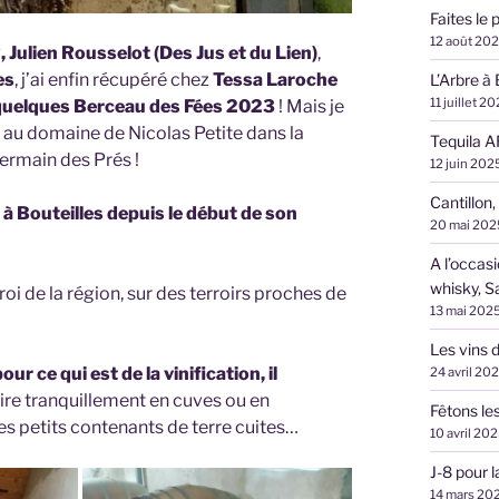
Faites le 
12 août 20
Julien Rousselot (Des Jus et du Lien)
,
es
, j’ai enfin récupéré chez
Tessa Laroche
L’Arbre à 
11 juillet 2
quelques Berceau des Fées 2023
! Mais je
 au domaine de Nicolas Petite dans la
Tequila A
ermain des Prés !
12 juin 202
Cantillon,
 à Bouteilles depuis le début de son
20 mai 202
A l’occas
whisky, S
roi de la région, sur des terroirs proches de
13 mai 202
Les vins d
ur ce qui est de la vinification, il
24 avril 20
 faire tranquillement en cuves ou en
Fêtons le
es petits contenants de terre cuites…
10 avril 20
J-8 pour 
14 mars 20