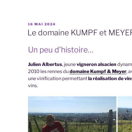
PUBLIÉ
16 MAI 2024
LE
Le domaine KUMPF et MEYER 
Un peu d’histoire…
Julien Albertus
, jeune
vigneron alsacien
dynami
2010 les rennes du
domaine Kumpf & Meyer
, 
une vinification permettant
la réalisation de vin
vins.