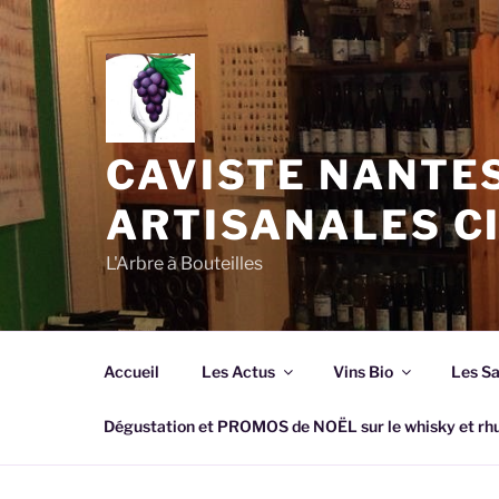
Aller
au
contenu
principal
CAVISTE NANTES
ARTISANALES C
L'Arbre à Bouteilles
Accueil
Les Actus
Vins Bio
Les S
Dégustation et PROMOS de NOËL sur le whisky et 