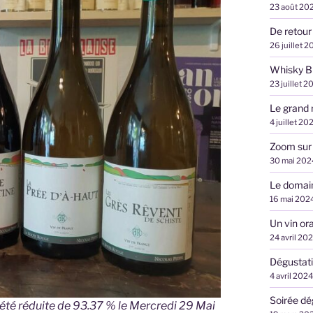
23 août 20
De retour
26 juillet 2
Whisky B
23 juillet 2
Le grand 
4 juillet 20
Zoom sur
30 mai 202
Le domai
16 mai 202
Un vin ora
24 avril 20
Dégustati
4 avril 2024
Soirée d
té réduite de 93.37 % le Mercredi 29 Mai