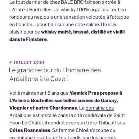
Le tout dernier de chez BALE BRO fait son entrée à
L’Arbre à Bouteilles. Un whisky 100% orge bio, tout en
rondeur au nez, puis une sensation veloutée à l’attaque
en bouche… pour finir sur une note saline. Un vrai
plaisir pour ce
whisky malté, brassé, distillé et vieilli
dans le Finistère
.
PUBLIÉ
4 JUILLET 2024
LE
Le grand retour du Domaine des
Ardaillons à la Cave !
Voilà maintenant 5 ans que
Yannick Pras propose à
L’Arbre à Bouteilles ses belles cuvées de Gamay,
Viognier et autre Chardonnay.
Le
domaine des
Ardaillons
est installé dans la cité médiévale de Saint
Haon Le Châtel, il conduit avec son frère Thibault ses
Côtes Roannaises
. Sa femme Chloé s’occupe du
graphisme des étiquettes, tandis que les parents