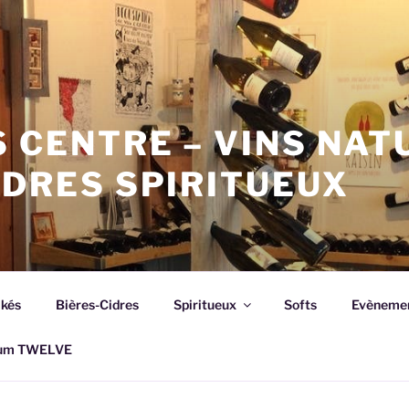
 CENTRE – VINS NAT
IDRES SPIRITUEUX
akés
Bières-Cidres
Spiritueux
Softs
Evèneme
rhum TWELVE