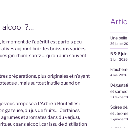
Artic
s alcool ?…
Une belle
le moment de l’apéritif est parfois peu
29 juillet 2
natives aujourd’hui : des boissons variées,
5 & 6 jui
ues gin, rhum, spritz … qu’on aura souvent
3 juin 2026
Fraîcheme
4 mai 2026
s préparations, plus originales et n’ayant
rotesque , mais surtout inutile quand on
Dégustat
et samedi 
18 février 
je vous propose à L’Arbre à Bouteilles :
Soirée dé
n gazeuse, du jus de fruits… Certaines
et Jérôme
 agrumes et aromates dans du verjus),
15 janvier 
iritueux sans alcool, car issu de distillation