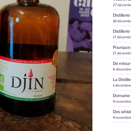
27 décemb
Distilleri
18 décemb
Distilleri
17 décemb
Pourquoi
17 décemb
De retour
6 décembr
La Distil
1 décembre
Domaine d
9 novembr
Des whisk
9 novembr