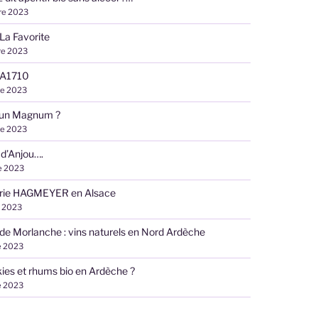
re 2023
e La Favorite
re 2023
e A1710
re 2023
 un Magnum ?
re 2023
 d’Anjou….
e 2023
lerie HAGMEYER en Alsace
 2023
e Morlanche : vins naturels en Nord Ardèche
e 2023
ies et rhums bio en Ardèche ?
e 2023