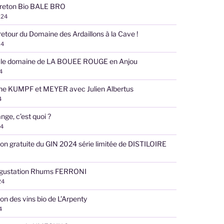
reton Bio BALE BRO
024
retour du Domaine des Ardaillons à la Cave !
24
 le domaine de LA BOUEE ROUGE en Anjou
4
ne KUMPF et MEYER avec Julien Albertus
4
nge, c’est quoi ?
24
on gratuite du GIN 2024 série limitée de DISTILOIRE
égustation Rhums FERRONI
24
on des vins bio de L’Arpenty
4