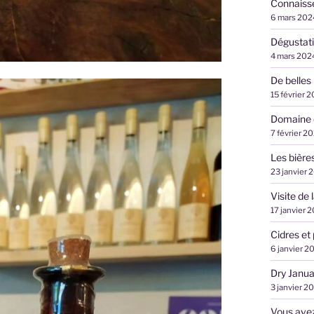
Connaiss
6 mars 202
Dégustati
4 mars 202
De belles
15 février 
Domaine 
7 février 2
Les bière
23 janvier 
Visite de
17 janvier 
Cidres et 
6 janvier 2
Dry Janua
3 janvier 2
Vous avez 