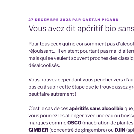
PUBLIÉ
27 DÉCEMBRE 2023
PAR
GAËTAN PICARD
LE
Vous avez dit apéritif bio san
Pour tous ceux qui ne consomment pas d’alcool, 
réjouissant… Il existent pourtant pas mal d’alter
mais qui se veulent souvent proches des classiq
désalcoolisés.
Vous pouvez cependant vous pencher vers d’autre
pas eu à subir cette étape que je trouve assez g
peut faire autrement !
C’est le cas de ces
apéritifs sans alcool bio
que 
vous pourrez les allonger avec une eau ou boisso
marques comme
OSCO
(macération de plantes,
GIMBER
(concentré de gingembre) ou
DJIN
(sp