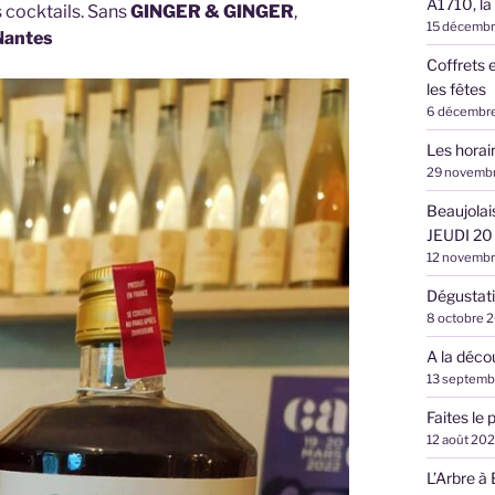
A1710, la
 cocktails. Sans
GINGER & GINGER
,
15 décemb
Nantes
Coffrets 
les fêtes
6 décembr
Les hora
29 novemb
Beaujolai
JEUDI 20
12 novemb
Dégustati
8 octobre 
A la déco
13 septemb
Faites le 
12 août 20
L’Arbre à 