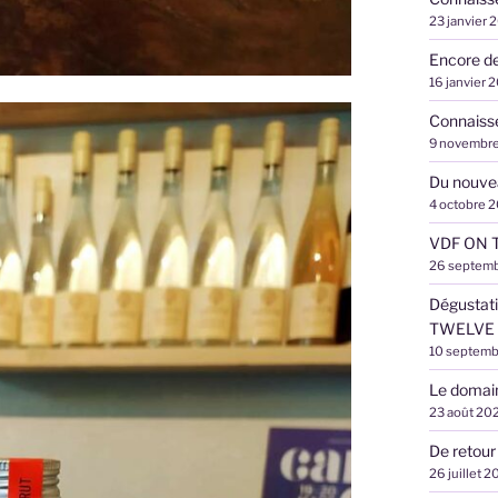
23 janvier 
Encore de
16 janvier 
Connaisse
9 novembr
Du nouvea
4 octobre 
VDF ON T
26 septem
Dégustat
TWELVE
10 septemb
Le domai
23 août 20
De retour
26 juillet 2