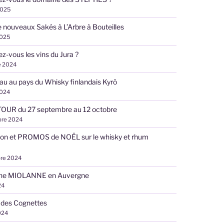
2025
 nouveaux Sakés à L’Arbre à Bouteilles
2025
z-vous les vins du Jura ?
e 2024
u au pays du Whisky finlandais Kyrö
2024
OUR du 27 septembre au 12 octobre
bre 2024
ion et PROMOS de NOËL sur le whisky et rhum
re 2024
ne MIOLANNE en Auvergne
24
 des Cognettes
024