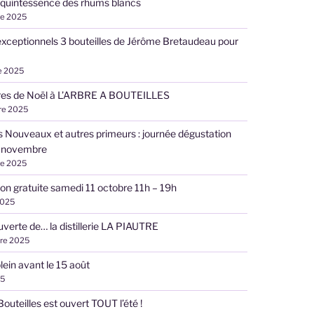
 quintessence des rhums blancs
re 2025
exceptionnels 3 bouteilles de Jérôme Bretaudeau pour
e 2025
ires de Noël à L’ARBRE A BOUTEILLES
re 2025
s Nouveaux et autres primeurs : journée dégustation
 novembre
re 2025
on gratuite samedi 11 octobre 11h – 19h
2025
uverte de… la distillerie LA PIAUTRE
re 2025
plein avant le 15 août
25
Bouteilles est ouvert TOUT l’été !