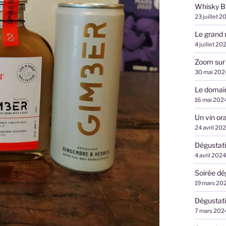
Whisky B
23 juillet 2
Le grand 
4 juillet 20
Zoom sur
30 mai 202
Le domai
16 mai 202
Un vin ora
24 avril 20
Dégustati
4 avril 2024
Soirée d
19 mars 20
Dégustati
7 mars 202