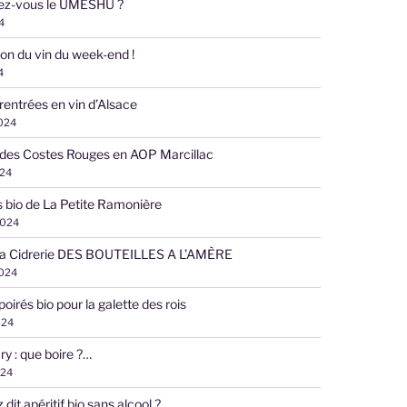
ez-vous le UMESHU ?
4
on du vin du week-end !
4
 rentrées en vin d’Alsace
2024
des Costes Rouges en AOP Marcillac
024
s bio de La Petite Ramonière
2024
 la Cidrerie DES BOUTEILLES A L’AMÈRE
2024
poirés bio pour la galette des rois
024
ry : que boire ?…
024
dit apéritif bio sans alcool ?…