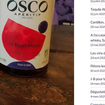
11 juillet 2
Tequila A
12 juin 202
Cantillon,
20 mai 202
A l’occas
whisky, S
13 mai 202
Les vins d
24 avril 20
Fêtons le
10 avril 20
J-8 pour 
14 mars 20
Dégustati
4 mars 202
Connaiss