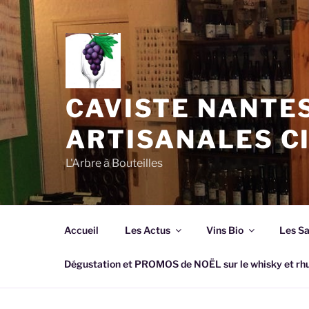
Aller
au
contenu
principal
CAVISTE NANTES
ARTISANALES C
L'Arbre à Bouteilles
Accueil
Les Actus
Vins Bio
Les S
Dégustation et PROMOS de NOËL sur le whisky et 