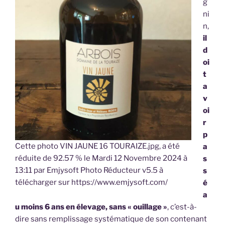
g
ni
n,
il
d
oi
t
a
v
oi
r
p
Cette photo VIN JAUNE 16 TOURAIZE.jpg, a été
a
réduite de 92.57 % le Mardi 12 Novembre 2024 à
s
13:11 par Emjysoft Photo Réducteur v5.5 à
s
télécharger sur https://www.emjysoft.com/
é
a
u moins 6 ans en élevage, sans « ouillage »
, c’est-à-
dire sans remplissage systématique de son contenant