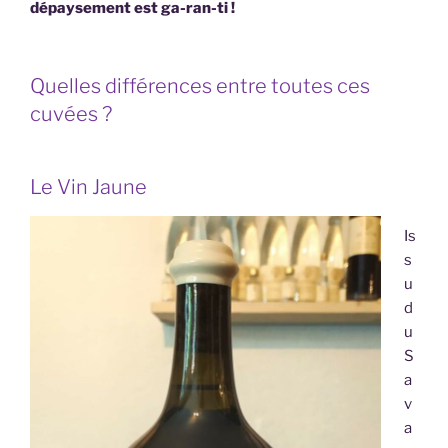
dépaysement est ga-ran-ti !
Quelles différences entre toutes ces
cuvées ?
Le Vin Jaune
Is
s
u
d
u
S
a
v
a