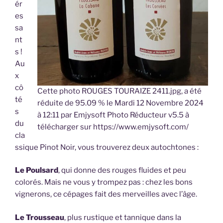
ér
es
sa
nt
s !
Au
x
cô
Cette photo ROUGES TOURAIZE 2411.jpg, a été
té
réduite de 95.09 % le Mardi 12 Novembre 2024
s
à 12:11 par Emjysoft Photo Réducteur v5.5 à
du
télécharger sur https://www.emjysoft.com/
cla
ssique Pinot Noir, vous trouverez deux autochtones :
Le Poulsard
, qui donne des rouges fluides et peu
colorés. Mais ne vous y trompez pas : chez les bons
vignerons, ce cépages fait des merveilles avec l’âge.
Le Trousseau
, plus rustique et tannique dans la