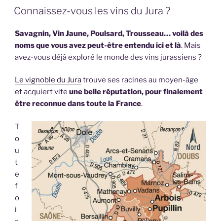
LE
Connaissez-vous les vins du Jura ?
Savagnin, Vin Jaune, Poulsard, Trousseau… voilà des
noms que vous avez peut-être entendu ici et là
. Mais
avez-vous déjà exploré le monde des vins jurassiens ?
Le vignoble du Jura
trouve ses racines au moyen-âge
et acquiert vite
une belle réputation, pour finalement
être reconnue dans toute la France
.
T
o
u
t
e
f
o
i