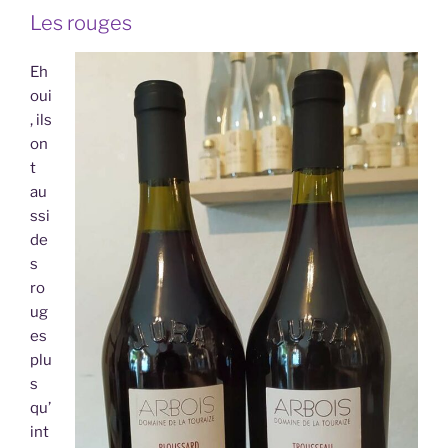
Les rouges
Eh
oui
, ils
on
t
au
ssi
de
s
ro
ug
es
plu
s
qu’
int