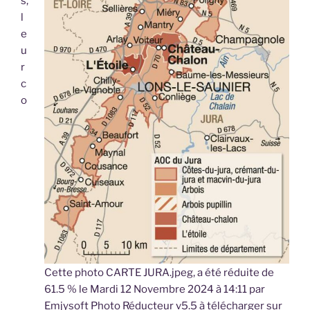
s,
l
e
u
r
c
o
Cette photo CARTE JURA.jpeg, a été réduite de
61.5 % le Mardi 12 Novembre 2024 à 14:11 par
Emjysoft Photo Réducteur v5.5 à télécharger sur