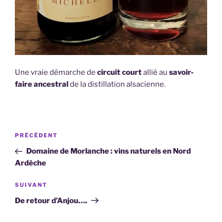
Une vraie démarche de
circuit court
allié au
savoir-
faire ancestral
de la distillation alsacienne.
Navigation
Article
PRÉCÉDENT
de
précédent
Domaine de Morlanche : vins naturels en Nord
l’article
Ardèche
Article
SUIVANT
suivant
De retour d’Anjou….