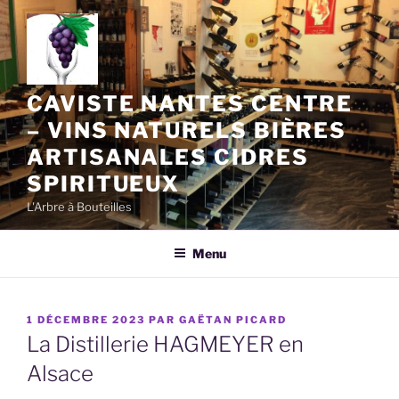
Aller
au
contenu
principal
CAVISTE NANTES CENTRE
– VINS NATURELS BIÈRES
ARTISANALES CIDRES
SPIRITUEUX
L'Arbre à Bouteilles
Menu
PUBLIÉ
1 DÉCEMBRE 2023
PAR
GAËTAN PICARD
LE
La Distillerie HAGMEYER en
Alsace